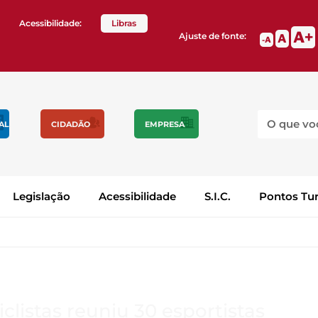
Acessibilidade:
Libras
A
Ajuste de fonte:
A
A
IAL
CIDADÃO
EMPRESA
Legislação
Acessibilidade
S.I.C.
Pontos Tur
clistas reuniu 30 esportistas