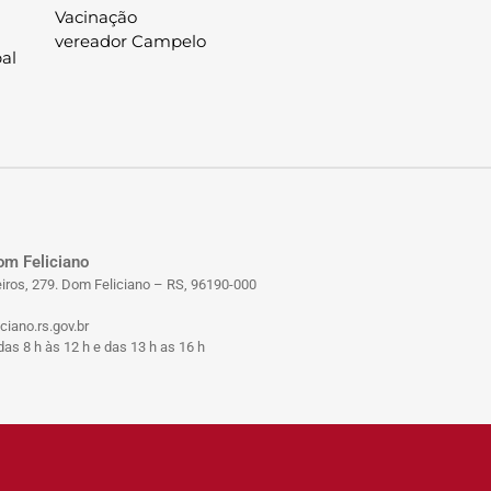
Vacinação
vereador Campelo
al
om Feliciano
iros, 279. Dom Feliciano – RS, 96190-000
iano.rs.gov.br
as 8 h às 12 h e das 13 h as 16 h