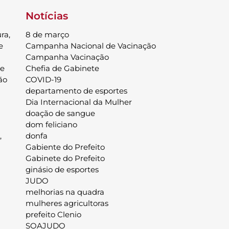
Notícias
ra,
8 de março
e
Campanha Nacional de Vacinação
Campanha Vacinação
de
Chefia de Gabinete
ão
COVID-19
departamento de esportes
Dia Internacional da Mulher
doação de sangue
dom feliciano
,
donfa
Gabiente do Prefeito
Gabinete do Prefeito
ginásio de esportes
JUDO
melhorias na quadra
mulheres agricultoras
prefeito Clenio
SOAJUDO