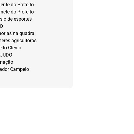
ente do Prefeito
nete do Prefeito
sio de esportes
DO
horias na quadra
eres agricultoras
eito Clenio
AJUDO
inação
eador Campelo