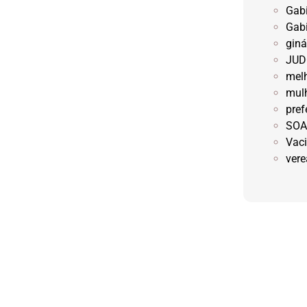
Gabi
Gabi
giná
JU
mel
mulh
pref
SO
Vac
ver