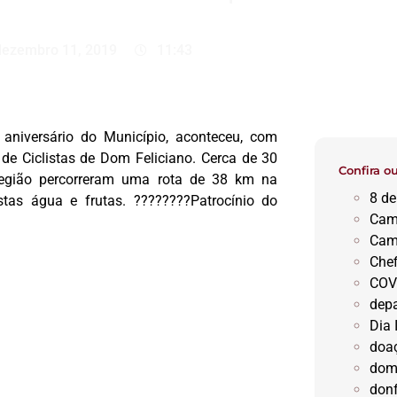
dezembro 11, 2019
11:43
niversário do Município, aconteceu, com
 de Ciclistas de Dom Feliciano. Cerca de 30
Confira o
 região percorreram uma rota de 38 km na
8 d
tas água e frutas. ????????Patrocínio do
Cam
Cam
Chef
COV
dep
Dia 
doa
dom 
don