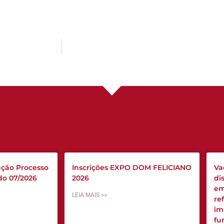
ção Processo
Inscrições EXPO DOM FELICIANO
Va
ado 07/2026
2026
di
em
LEIA MAIS >>
re
im
fu