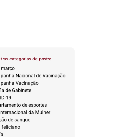
utras categorias de posts:
e março
panha Nacional de Vacinação
panha Vacinação
ia de Gabinete
ID-19
artamento de esportes
Internacional da Mulher
ção de sangue
feliciano
fa