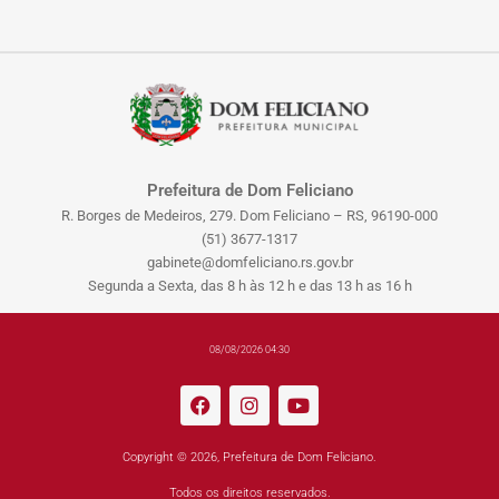
Prefeitura de Dom Feliciano
R. Borges de Medeiros, 279. Dom Feliciano – RS, 96190-000
(51) 3677-1317
gabinete@domfeliciano.rs.gov.br
Segunda a Sexta, das 8 h às 12 h e das 13 h as 16 h
08/08/2026 04:30
Copyright © 2026, Prefeitura de Dom Feliciano.
Todos os direitos reservados.