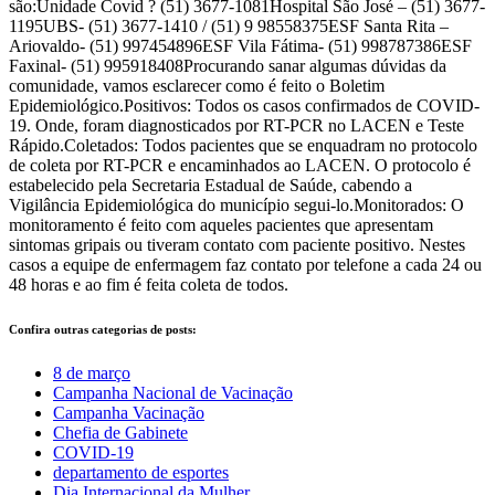
são:Unidade Covid ? (51) 3677-1081Hospital São José – (51) 3677-
1195UBS- (51) 3677-1410 / (51) 9 98558375ESF Santa Rita –
Ariovaldo- (51) 997454896ESF Vila Fátima- (51) 998787386ESF
Faxinal- (51) 995918408Procurando sanar algumas dúvidas da
comunidade, vamos esclarecer como é feito o Boletim
Epidemiológico.Positivos: Todos os casos confirmados de COVID-
19. Onde, foram diagnosticados por RT-PCR no LACEN e Teste
Rápido.Coletados: Todos pacientes que se enquadram no protocolo
de coleta por RT-PCR e encaminhados ao LACEN. O protocolo é
estabelecido pela Secretaria Estadual de Saúde, cabendo a
Vigilância Epidemiológica do município segui-lo.Monitorados: O
monitoramento é feito com aqueles pacientes que apresentam
sintomas gripais ou tiveram contato com paciente positivo. Nestes
casos a equipe de enfermagem faz contato por telefone a cada 24 ou
48 horas e ao fim é feita coleta de todos.
Confira outras categorias de posts:
8 de março
Campanha Nacional de Vacinação
Campanha Vacinação
Chefia de Gabinete
COVID-19
departamento de esportes
Dia Internacional da Mulher