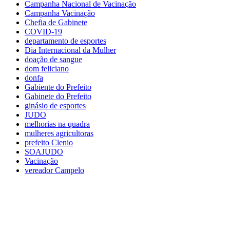
Campanha Nacional de Vacinação
Campanha Vacinação
Chefia de Gabinete
COVID-19
departamento de esportes
Dia Internacional da Mulher
doação de sangue
dom feliciano
donfa
Gabiente do Prefeito
Gabinete do Prefeito
ginásio de esportes
JUDO
melhorias na quadra
mulheres agricultoras
prefeito Clenio
SOAJUDO
Vacinação
vereador Campelo