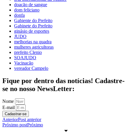
doação de sangue
dom feliciano
donfa
Gabiente do Prefeito
Gabinete do Prefeito
ginásio de esportes
JUDO
melhorias na quadra
mulheres agricultoras
prefeito Clenio
SOAJUDO
Vacinação
vereador Campelo
Fique por dentro das notícias! Cadastre-
se no nosso NewsLetter:
Nome
E-mail
Cadastrar-se
Anterior
Post anterior
Próximo post
Próximo