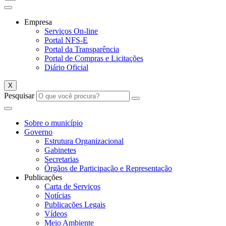
Empresa
Serviços On-line
Portal NFS-E
Portal da Transparência
Portal de Compras e Licitações
Diário Oficial
X
Pesquisar
Sobre o município
Governo
Estrutura Organizacional
Gabinetes
Secretarias
Órgãos de Participação e Representação
Publicações
Carta de Serviços
Notícias
Publicações Legais
Vídeos
Meio Ambiente